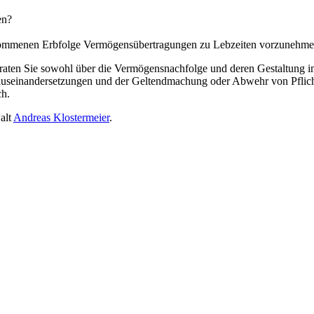
en?
enommenen Erbfolge Vermögensübertragungen zu Lebzeiten vorzunehm
aten Sie sowohl über die Vermögensnachfolge und deren Gestaltung im p
rbauseinandersetzungen und der Geltendmachung oder Abwehr von Pflic
ch.
alt
Andreas Klostermeier
.