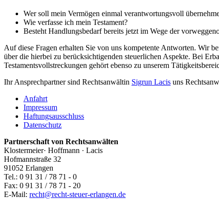
Wer soll mein Vermögen einmal verantwortungsvoll übernehm
Wie verfasse ich mein Testament?
Besteht Handlungsbedarf bereits jetzt im Wege der vorwegg
Auf diese Fragen erhalten Sie von uns kompetente Antworten. Wir ber
über die hierbei zu berücksichtigenden steuerlichen Aspekte. Bei E
Testamentsvollstreckungen gehört ebenso zu unserem Tätigkeitsberei
Ihr Ansprechpartner sind Rechtsanwältin
Sigrun Lacis
uns Rechtsanw
Anfahrt
Impressum
Haftungsausschluss
Datenschutz
Partnerschaft von Rechtsanwälten
Klostermeier· Hoffmann · Lacis
Hofmannstraße 32
91052 Erlangen
Tel.: 0 91 31 / 78 71 - 0
Fax: 0 91 31 / 78 71 - 20
E-Mail:
recht@recht-steuer-erlangen.de